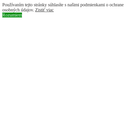
Používaním tejto stránky súhlasíte s našimi podmienkami o ochrane
osobných údajov.
Zistiť viac
Rozumiem
Skip to content
Instagram page opens in new window
Facebook page opens in new
window
YouTube page opens in new window
Search:
BROZ
ochranárske združenie
O nás
Naše aktivity
Obnova riečnych ramien a mokradí
Ochrana druhov rastlín a živočíchov
Vysádzanie pôvodných druhov drevín
Pastva v chránených územiach
Naše filmy
Vedenie BROZ
Odborná rada
Práca v BROZ