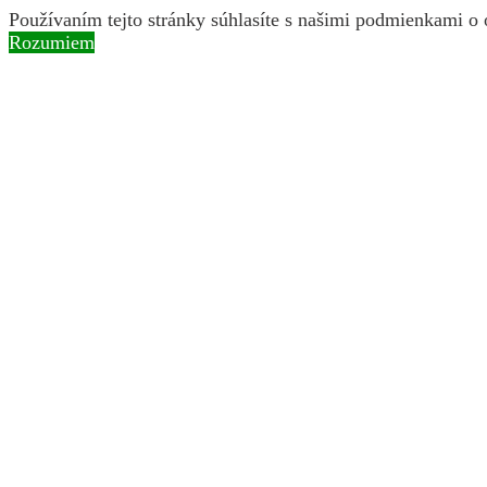
Používaním tejto stránky súhlasíte s našimi podmienkami o
Rozumiem
Skip to content
Instagram page opens in new window
Facebook page open
Search:
BROZ
ochranárske združenie
O nás
Naše aktivity
Obnova riečnych ramien a mokradí
Ochrana druhov rastlín a živočíchov
Vysádzanie pôvodných druhov drevín
Pastva v chránených územiach
Naše filmy
Vedenie BROZ