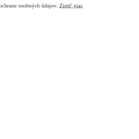
 ochrane osobných údajov.
Zistiť viac
s in new window
YouTube page opens in new window