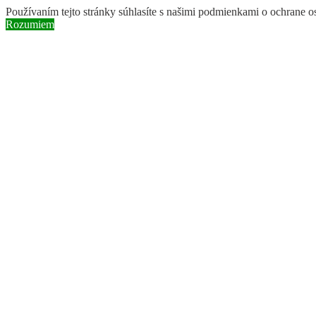
Používaním tejto stránky súhlasíte s našimi podmienkami o ochrane 
Rozumiem
Skip to content
Instagram page opens in new window
Facebook page opens in new 
Search:
BROZ
ochranárske združenie
O nás
Naše aktivity
Obnova riečnych ramien a mokradí
Ochrana druhov rastlín a živočíchov
Vysádzanie pôvodných druhov drevín
Pastva v chránených územiach
Naše filmy
Vedenie BROZ
Odborná rada
Práca v BROZ
Dobrovoľníctvo