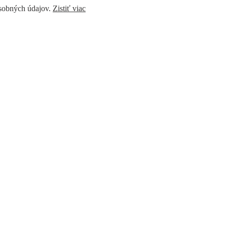
osobných údajov.
Zistiť viac
window
YouTube page opens in new window