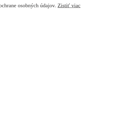
 ochrane osobných údajov.
Zistiť viac
s in new window
YouTube page opens in new window