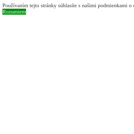
Používaním tejto stránky súhlasíte s našimi podmienkami o
Rozumiem
Skip to content
Instagram page opens in new window
Facebook page open
Search:
BROZ
ochranárske združenie
O nás
Naše aktivity
Obnova riečnych ramien a mokradí
Ochrana druhov rastlín a živočíchov
Vysádzanie pôvodných druhov drevín
Pastva v chránených územiach
Naše filmy
Vedenie BROZ