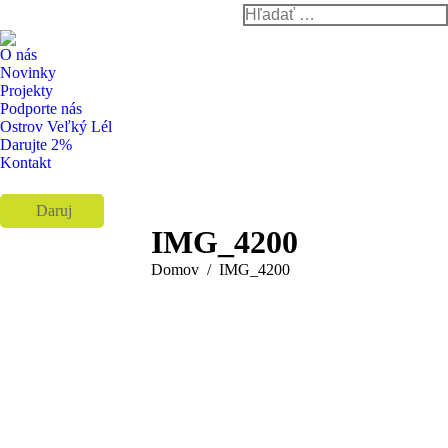
Search:
Instagram
Facebook
YouTube
page
page
page
O nás
opens
opens
opens
Novinky
Projekty
in
in
in
Podporte nás
new
new
new
Ostrov Veľký Lél
window
window
window
Darujte 2%
Kontakt
Daruj
IMG_4200
You are here:
Domov
IMG_4200