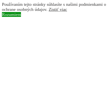
Používaním tejto stránky súhlasíte s našimi podmienkami o
ochrane osobných údajov.
Zistiť viac
Rozumiem
Skip to content
Instagram page opens in new window
Facebook page
opens in new window
YouTube page opens in new
window
Search:
BROZ
ochranárske združenie
O nás
Naše aktivity
Obnova riečnych ramien a mokradí
Ochrana druhov rastlín a živočíchov
Vysádzanie pôvodných druhov drevín