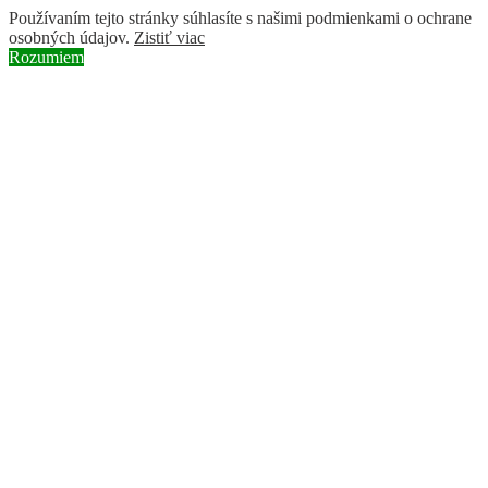
Používaním tejto stránky súhlasíte s našimi podmienkami o ochrane
osobných údajov.
Zistiť viac
Rozumiem
Skip to content
Instagram page opens in new window
Facebook page opens in new
window
YouTube page opens in new window
Search:
BROZ
ochranárske združenie
O nás
Naše aktivity
Obnova riečnych ramien a mokradí
Ochrana druhov rastlín a živočíchov
Vysádzanie pôvodných druhov drevín
Pastva v chránených územiach
Naše filmy
Vedenie BROZ
Odborná rada