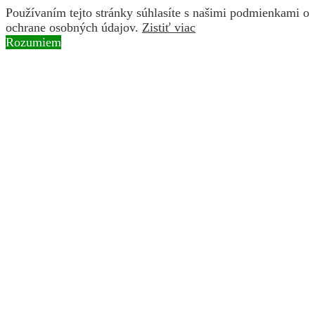
Používaním tejto stránky súhlasíte s našimi podmienkami o
ochrane osobných údajov.
Zistiť viac
Rozumiem
Skip to content
Instagram page opens in new window
Facebook page
opens in new window
YouTube page opens in new
window
Search:
BROZ
ochranárske združenie
O nás
Naše aktivity
Obnova riečnych ramien a mokradí
Ochrana druhov rastlín a živočíchov
Vysádzanie pôvodných druhov drevín