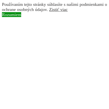
Používaním tejto stránky súhlasíte s našimi podmienkami o
ochrane osobných údajov.
Zistiť viac
Rozumiem
Skip to content
Instagram page opens in new window
Facebook page
opens in new window
YouTube page opens in new
window
Search:
BROZ
ochranárske združenie
Hírek
Projektek