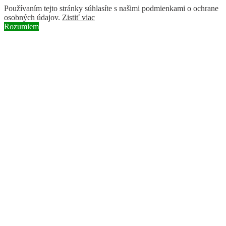
Používaním tejto stránky súhlasíte s našimi podmienkami o ochrane
osobných údajov.
Zistiť viac
Rozumiem
Skip to content
Instagram page opens in new window
Facebook page opens in new
window
YouTube page opens in new window
Search:
BROZ
ochranárske združenie
Hírek
Projektek