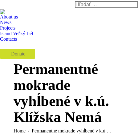
Search:
Instagram
Facebook
YouTube
page
page
page
About us
opens
opens
opens
News
Projects
in
in
in
Island Veľký Lél
new
new
new
Contacts
window
window
window
Donate
Permanentné
mokrade
vyhĺbené v k.ú.
You are here:
Klížska Nemá
Home
Permanentné mokrade vyhĺbené v k.ú.…