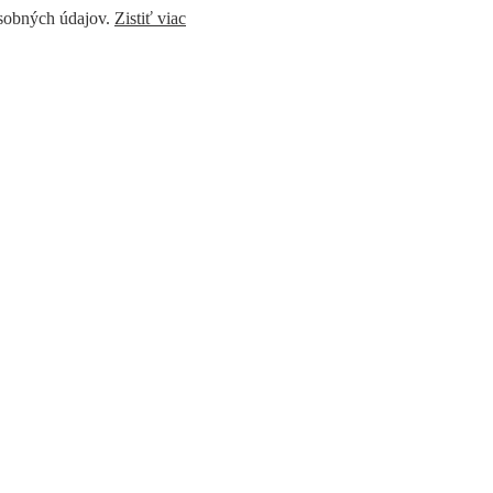
osobných údajov.
Zistiť viac
window
YouTube page opens in new window