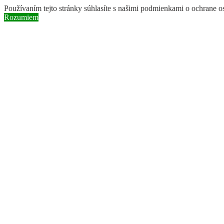
Používaním tejto stránky súhlasíte s našimi podmienkami o ochrane 
Rozumiem
Skip to content
Instagram page opens in new window
Facebook page opens in new 
Search:
BROZ
ochranárske združenie
Naše aktivity
Obnova riečnych ramien a mokradí
Ochrana druhov rastlín a živočíchov
Vysádzanie pôvodných druhov drevín
Pastva v chránených územiach
Adoptuj si kozu