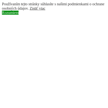
Používaním tejto stránky súhlasíte s našimi podmienkami o ochrane
osobných údajov.
Zistiť viac
Rozumiem
Skip to content
Instagram page opens in new window
Facebook page opens in new
window
YouTube page opens in new window
Search:
BROZ
ochranárske združenie
Hírek
Projektek
Donate