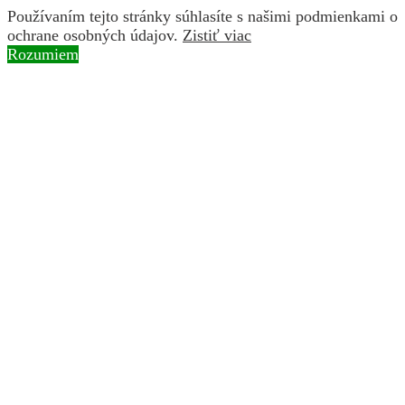
Používaním tejto stránky súhlasíte s našimi podmienkami o
ochrane osobných údajov.
Zistiť viac
Rozumiem
Skip to content
Instagram page opens in new window
Facebook page
opens in new window
YouTube page opens in new
window
Search:
BROZ
ochranárske združenie
Hírek
Projektek