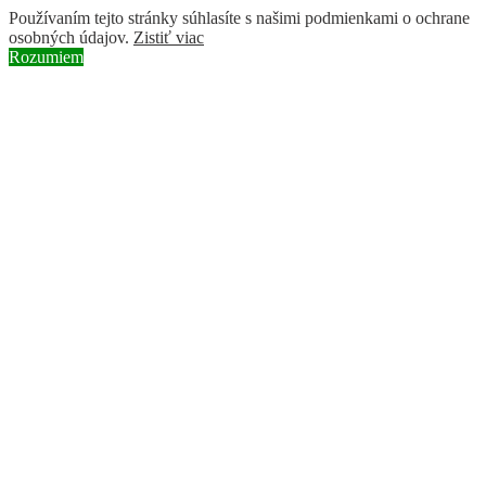
Používaním tejto stránky súhlasíte s našimi podmienkami o ochrane
osobných údajov.
Zistiť viac
Rozumiem
Zum Inhalt springen
Instagram page opens in new window
Facebook page opens in new
window
YouTube page opens in new window
Search:
BROZ
ochranárske združenie
Über uns
Projekte
Nachrichten